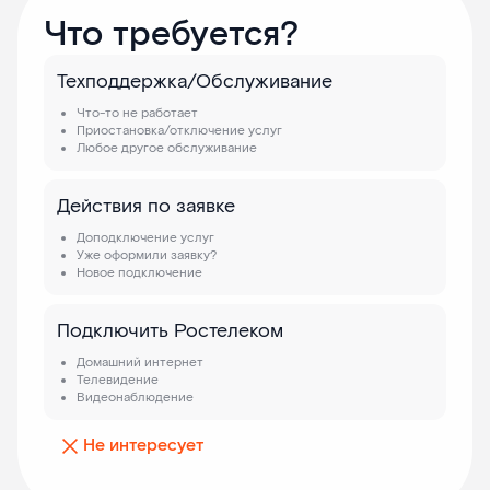
Что требуется?
Техподдержка/Обслуживание
Что-то не работает
Приостановка/отключение услуг
Любое другое обслуживание
Действия по заявке
Доподключение услуг
Уже оформили заявку?
Новое подключение
Подключить Ростелеком
Домашний интернет
Телевидение
Видеонаблюдение
Не интересует